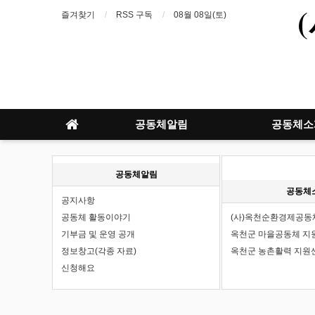
즐겨찾기
RSS 구독
08월 08일(토)
공동체알림
공동체소
공동체알림
공동체
공지사항
공동체 활동이야기
(사)옥천순환경제공동
기부금 및 운영 공개
옥천군 마을공동체 지
정보창고(각종 자료)
옥천군 농촌활력 지원
신청해요