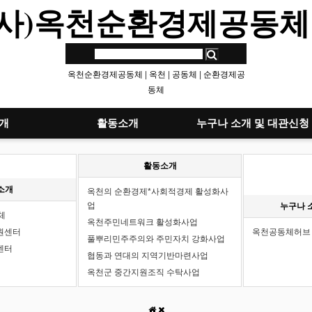
(사)옥천순환경제공동체
옥천순환경제공동체
|
옥천
|
공동체
|
순환경제공
동체
개
활동소개
누구나 소개 및 대관신청
활동소개
소개
옥천의 순환경제*사회적경제 활성화사
업
누구나 
체
옥천주민네트워크 활성화사업
원센터
옥천공동체허브 
풀뿌리민주주의와 주민자치 강화사업
센터
협동과 연대의 지역기반마련사업
옥천군 중간지원조직 수탁사업