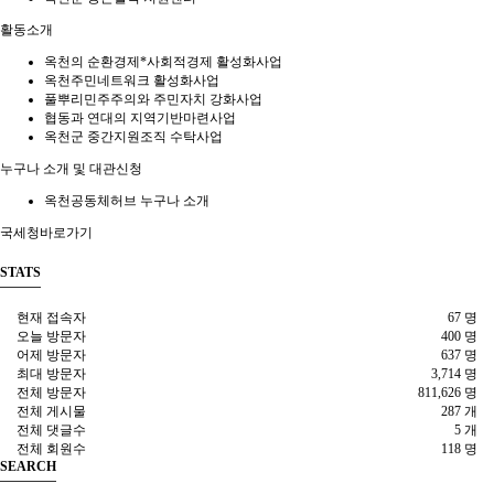
활동소개
옥천의 순환경제*사회적경제 활성화사업
옥천주민네트워크 활성화사업
풀뿌리민주주의와 주민자치 강화사업
협동과 연대의 지역기반마련사업
옥천군 중간지원조직 수탁사업
누구나 소개 및 대관신청
옥천공동체허브 누구나 소개
국세청바로가기
STATS
현재 접속자
67 명
오늘 방문자
400 명
어제 방문자
637 명
최대 방문자
3,714 명
전체 방문자
811,626 명
전체 게시물
287 개
전체 댓글수
5 개
전체 회원수
118 명
SEARCH