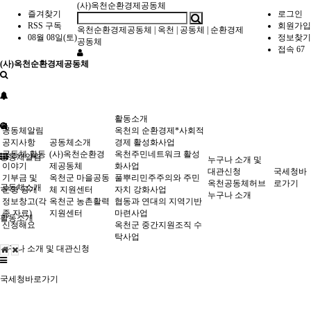
(사)옥천순환경제공동체
즐겨찾기
로그인
RSS 구독
회원가입
옥천순환경제공동체
|
옥천
|
공동체
|
순환경제
08월 08일(토)
정보찾기
공동체
접속 67
(사)옥천순환경제공동체
활동소개
공동체알림
옥천의 순환경제*사회적
공지사항
공동체소개
경제 활성화사업
공동체 활동
(사)옥천순환경
옥천주민네트워크 활성
공동체알림
누구나 소개 및
이야기
제공동체
화사업
대관신청
국세청바
기부금 및
옥천군 마을공동
풀뿌리민주주의와 주민
옥천공동체허브
로가기
공동체소개
운영 공개
체 지원센터
자치 강화사업
누구나 소개
정보창고(각
옥천군 농촌활력
협동과 연대의 지역기반
종 자료)
지원센터
마련사업
활동소개
신청해요
옥천군 중간지원조직 수
탁사업
누구나 소개 및 대관신청
국세청바로가기