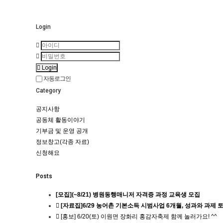
Login
Login
자동로그인
Category
공지사항
공동체 활동이야기
기부금 및 운영 공개
정보창고(각종 자료)
신청해요
Posts
[모집](~8/21) 병원동행매니저 자격증 과정 교육생 모집
[자료집]6/29 농어촌 기본소득 시범사업 6개월, 성과와 과제
[홍보] 6/20(토) 이원면 장화리 홍감자축제 함께 놀러가요! ^^