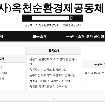
(사)옥천순환경제공동체
공동체
옥천순환경제공동체
순환경제공동체
|
|
옥천
|
개
활동소개
누구나 소개 및 대관신청
활동소개
소개
옥천의 순환경제*사회적경제 활성화사
업
누구나 
체
옥천주민네트워크 활성화사업
원센터
옥천공동체허브 
풀뿌리민주주의와 주민자치 강화사업
센터
협동과 연대의 지역기반마련사업
옥천군 중간지원조직 수탁사업