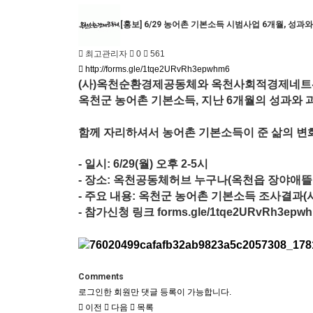
[홍보] 6/29 농어촌 기본소득 시범사업 6개월, 성과와
최고관리자
0
561
http://forms.gle/1tqe2URvRh3epwhm6
(사)옥천순환경제공동체와 옥천사회적경제네트
옥천군 농어촌 기본소득, 지난 6개월의 성과와
함께 자리하셔서 농어촌 기본소득이 준 삶의 변화
- 일시: 6/29(월) 오후 2-5시
- 장소: 옥천공동체허브 누구나(옥천읍 장야애뜰길
- 주요 내용: 옥천군 농어촌 기본소득 조사결과(사
- 참가신청 링크
forms.gle/1tqe2URvRh3e
Comments
로그인한 회원만 댓글 등록이 가능합니다.
이전
다음
목록