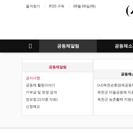
즐겨찾기
RSS 구독
08월 06일(목)
공동체알림
공동체소
공동체알림
공동체
공지사항
공동체 활동이야기
(사)옥천순환경제공동
기부금 및 운영 공개
옥천군 마을공동체 지
정보창고(각종 자료)
옥천군 농촌활력 지원
신청해요