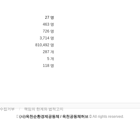
27 명
463 명
726 명
3,714 명
810,492 명
287 개
5 개
118 명
단수집거부
책임의 한계와 법적고지
(사)옥천순환경제공동체 / 옥천공동체허브
All rights reserved.