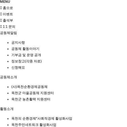
MENU
홈으로
이벤트
출석부
1:1 문의
공동체알림
공지사항
공동체 활동이야기
기부금 및 운영 공개
정보창고(각종 자료)
신청해요
공동체소개
(사)옥천순환경제공동체
옥천군 마을공동체 지원센터
옥천군 농촌활력 지원센터
활동소개
옥천의 순환경제*사회적경제 활성화사업
옥천주민네트워크 활성화사업