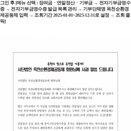
그인 후
[
메뉴 선택
:
장려금ㆍ연말정산ㆍ기부금
→
전자기부금영수
증
→
전자기부금영수증 발급 목록 관리
→
기부단체명 옥천순환경
제공동체 입력
→
조회기간
2025-01-01~2025-12-31
로 설정
→
조회 클
릭
]