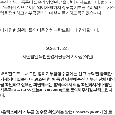
주신 기부금 등록에 실수가 있었던 점을 깊이 사과드립니다
.
법인 사
무국에선
앞으로 이런 일이 재발하지 않도록 기부금 관리 및 보고 시스
템을 정비하고 기부금 관리에 더 철저를 기하도록 하겠습니다
.
다시 한번 회원님들의 너른 양해 부탁드립니다
.
감사합니다
.
2026 . 1 . 22 .
사단법인 옥천환경제공동체 이사장
(
직인
)
※
우편으로 보내드린 종이기부금영수증에는 신고 누락된 금액만
기재되어 있습니다
.
2025
년 한 해 동안 납부해주신 기부금 전체 내역
을
확인하고 싶으신 회원께서는 홈택스
에서
직접 확인하시거나 법인
사무국
(043-731-1222
또는
010-3068-8408)
으로 문의해주시길 부탁드립니
다
.
<
홈택스에서 기부금 영수증 확인하는 방법
> hometax.go.kr
개인 로