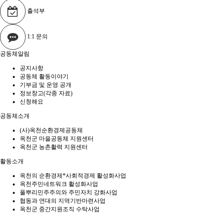
출석부
1:1 문의
공동체알림
공지사항
공동체 활동이야기
기부금 및 운영 공개
정보창고(각종 자료)
신청해요
공동체소개
(사)옥천순환경제공동체
옥천군 마을공동체 지원센터
옥천군 농촌활력 지원센터
활동소개
옥천의 순환경제*사회적경제 활성화사업
옥천주민네트워크 활성화사업
풀뿌리민주주의와 주민자치 강화사업
협동과 연대의 지역기반마련사업
옥천군 중간지원조직 수탁사업