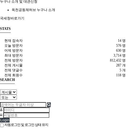
누구나 소개 및 대관신청
옥천공동체허브 누구나 소개
국세청바로가기
STATS
현재 접속자
14 명
오늘 방문자
576 명
어제 방문자
630 명
최대 방문자
3,714 명
전체 방문자
812,432 명
전체 게시물
287 개
전체 댓글수
5 개
전체 회원수
118 명
SEARCH
Login
자동로그인 및 로그인 상태 유지