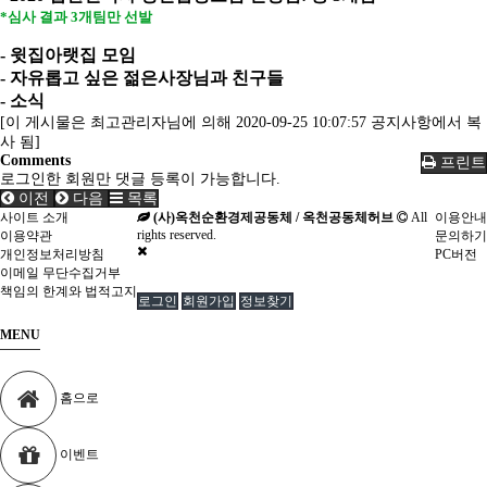
*심사 결과 3개팀만 선발
- 윗집아랫집 모임
- 자유롭고 싶은 젊은사장님과 친구들
- 소식
[이 게시물은 최고관리자님에 의해 2020-09-25 10:07:57 공지사항에서 복
사 됨]
Comments
프린트
로그인한 회원만 댓글 등록이 가능합니다.
이전
다음
목록
사이트 소개
(사)옥천순환경제공동체 / 옥천공동체허브
All
이용안내
rights reserved.
이용약관
문의하기
개인정보처리방침
PC버전
이메일 무단수집거부
책임의 한계와 법적고지
로그인
회원가입
정보찾기
MENU
홈으로
이벤트