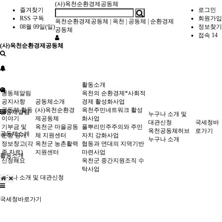
(사)옥천순환경제공동체
즐겨찾기
로그인
RSS 구독
회원가입
옥천순환경제공동체
|
옥천
|
공동체
|
순환경제
08월 09일(일)
정보찾기
공동체
접속 14
(사)옥천순환경제공동체
활동소개
공동체알림
옥천의 순환경제*사회적
공지사항
공동체소개
경제 활성화사업
공동체 활동
(사)옥천순환경
옥천주민네트워크 활성
공동체알림
누구나 소개 및
이야기
제공동체
화사업
대관신청
국세청바
기부금 및
옥천군 마을공동
풀뿌리민주주의와 주민
옥천공동체허브
로가기
공동체소개
운영 공개
체 지원센터
자치 강화사업
누구나 소개
정보창고(각
옥천군 농촌활력
협동과 연대의 지역기반
종 자료)
지원센터
마련사업
활동소개
신청해요
옥천군 중간지원조직 수
탁사업
누구나 소개 및 대관신청
국세청바로가기