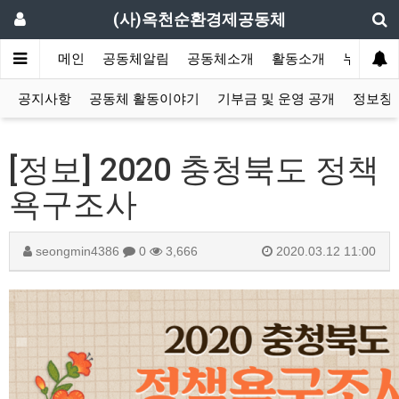
(사)옥천순환경제공동체
메인
공동체알림
공동체소개
활동소개
누구나 소
공지사항
공동체 활동이야기
기부금 및 운영 공개
정보창고
[정보] 2020 충청북도 정책
욕구조사
seongmin4386
0
3,666
2020.03.12 11:00