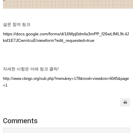
설문 참여 링크
https://docs.google.com/forms/d/16Mpj0dmfa3mPP_f26wLfML9t-ilJ
ksf1E7JCwrnIcuE/viewform?edit_requested=true
자세한 사항은 아래 링크 클릭!
http://www.cbngo.org/sub.php?menukey=178&mod=view&no=6045&page
=1
Comments