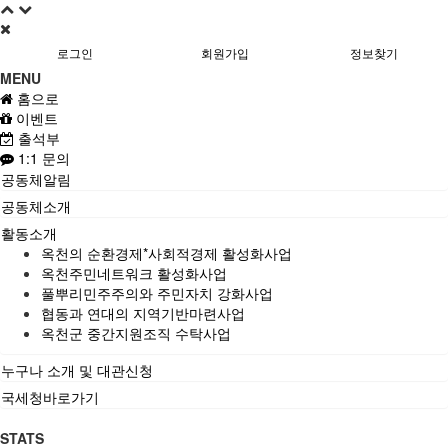
로그인
회원가입
정보찾기
MENU
홈으로
이벤트
출석부
1:1 문의
공동체알림
공동체소개
활동소개
옥천의 순환경제*사회적경제 활성화사업
옥천주민네트워크 활성화사업
풀뿌리민주주의와 주민자치 강화사업
협동과 연대의 지역기반마련사업
옥천군 중간지원조직 수탁사업
누구나 소개 및 대관신청
국세청바로가기
STATS