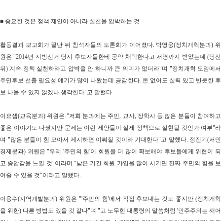
■
중요한 것은 정책 제안이 아니라 실천을 압박하는 것
활동결과 보고회가 끝난 뒤 참석자들의 토론회가 이어졌다
.
박영웅
(
정치개혁분과
)
위
원은
"2014
년 지방선거 당시 후보자들한테 공약 채택한다고 서명까지 받았는데
(
당
뒤
)
계속 정책 실천하라고 압박을 안 하니까 큰 의미가 없더라
"
며
"
정치개혁 모임에
주민후보 선출 필요성 얘기가 많이 나왔는데 공감한다
.
돈 없어도 실력 있고 반듯한 
보 나올 수 있지 않겠나 생각한다
"
고 말했다
.
이요셉
(
교육분과
)
위원은
"
저희 분과에는 주민
,
교사
,
장학사 등 많은 분들이 참여하
좋은 이야기도 나눴지만 문제는 이런 제안들이 실제 정책으로 실현될 것인가 여부
"
라
며
"
많은 분들이 힘 모아서 제시하면 이뤄질 것이라 기대한다
"
고 말했다
.
정진기
(
서민
경제분과
)
위원은
"
우리
'
주민의 힘
'
이 회원을 더 많이 확보해야 후보들에게 위협이 
고 중압감을 느낄 것
"
이라며
"
남은 기간 회원 가입을 많이 시키면 진짜 주민의 힘을 
여줄 수 있을 것
"
이라고 말했다
.
이용수
(
지역개발분과
)
위원은
"'
주민의 힘
'
에서 직접 후보내는 것도 좋지만
(
정치개혁
을 위한
)
다른 방법도 있을 것 같다
"
며
"
고 노무현 대통령의 말씀처럼
'
민주주의는 깨어