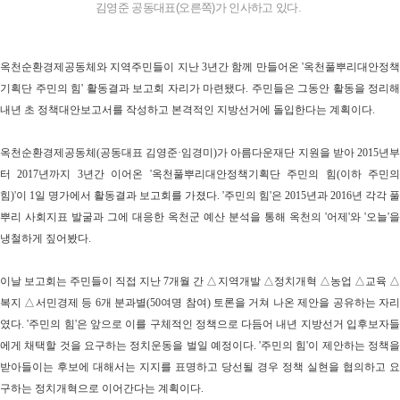
김영준 공동대표(오른쪽)가 인사하고 있다.
옥천순환경제공동체와 지역주민들이 지난
3
년간 함께 만들어온
'
옥천풀뿌리대안정책
기획단 주민의 힘
'
활동결과 보고회 자리가 마련됐다
.
주민들은 그동안 활동을 정리해
내년 초 정책대안보고서를 작성하고 본격적인 지방선거에 돌입한다는 계획이다
.
옥천순환경제공동체
(
공동대표 김영준
·
임경미
)
가 아름다운재단 지원을 받아
2015
년
터
2017
년까지
3
년간 이어온
'
옥천풀뿌리대안정책기획단 주민의 힘
(
이하 주민
힘
)'
이
1
일 명가에서 활동결과 보고회를 가졌다
. '
주민의 힘
'
은
2015
년과
2016
년 각각 풀
뿌리 사회지표 발굴과 그에 대응한 옥천군 예산 분석을 통해 옥천의
'
어제
'
와
'
오늘
'
을
냉철하게 짚어봤다
.
이날 보고회는 주민들이 직접 지난
7
개월 간
△
지역개발
△
정치개혁
△
농업
△
교육
복지
△
서민경제 등
6
개 분과별
(50
여명 참여
)
토론을 거쳐 나온 제안을 공유하는 자
였다
. '
주민의 힘
'
은 앞으로 이를 구체적인 정책으로 다듬어 내년 지방선거 입후보자
에게 채택할 것을 요구하는 정치운동을 벌일 예정이다
. '
주민의 힘
'
이 제안하는 정책
받아들이는 후보에 대해서는 지지를 표명하고 당선될 경우 정책 실현을 협의하고 요
구하는 정치개혁으로 이어간다는 계획이다
.