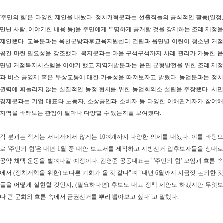
'
주민의 힘
'
은 다양한 제안을 내놨다
.
정치개혁분과는 선출직들의 공식적인 활동
(
일정
,
만난 사람
,
이야기한 내용 등
)
을 주민에게 투명하게 공개할 것을 강제하는 조례 제정을
제안했다
.
교육분과는 옥천군방과후교육지원센터 건립과 읍면별 어린이
·
청소년 거점
공간 마련 필요성을 강조했다
.
복지분과는 마을 구석구석까지 사례 관리가 가능한 
면별 거점복지시스템을 이야기 했고 지역개발분과는 읍면 균형발전을 위한 조례 제정
과 버스 공영제 혹은 무상교통에 대한 가능성을 따져보자고 밝혔다
.
농업분과는 정
권력에 휘둘리지 않는 실질적인 농정 협치를 위한 농업회의소 설립을 주장했다
.
서
경제분과는 기업 대표와 노동자
,
소상공인과 소비자 등 다양한 이해관계자가 참여
지역을 바라보는 관점이 얼마나 다양할 수 있는지를 보여줬다
.
각 분과는 적게는 서너개에서 많게는
10
여개까지 다양한 의제를 내놨다
.
이를 바탕
로
'
주민의 힘
'
은 내년
1
월 중 대안 보고서를 제작하고 지방선거 입후보자들을 상대
공약 채택 운동을 벌여나갈 예정이다
.
김영준 공동대표는
"'
주민의 힘
'
모임과 흐름 
에서
(
정치개혁을 위한
)
또다른 기회가 올 것 같다
"
며
"
내년
6
월까지 지금껏 논의한 
들을 어떻게 실현할 것인지
, (
필요하다면
)
후보도 내고 정책 제안도 하겠지만 무엇
다 큰 문화와 흐름 속에서 금권선거를 뿌리 뽑아보고 싶다
"
고 말했다
.